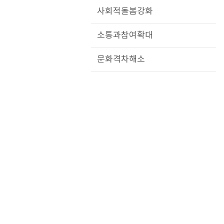
사회적돌봄강화
소통과참여확대
문화격차해소