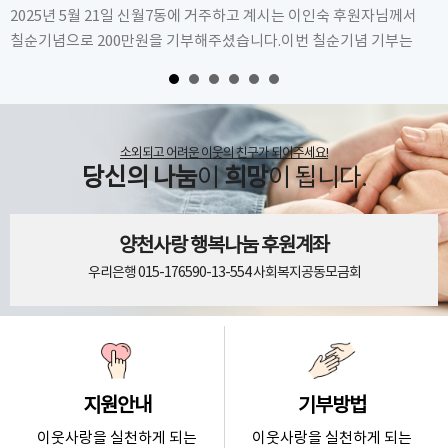
를
2025년 5월 21일 신월7동에 거주하고 계시는 이인숙 후원자님께서
칠순기념으로 200만원을 기부해주셨습니다.이번 칠순기념 기부는
생신 축하금을 모아 양천구푸드뱅크마켓센터를 이용…
소외되고 어려운 이웃의 친구가 되어주세요!
당신의 나눔
이
희망
이 됩니다.
양천사랑 행복나눔 후원계좌
우리은행 015-176590-13-554 사회복지공동모금회
지원안내
기부방법
이웃사랑을 실천하게 되는
이웃사랑을 실천하게 되는