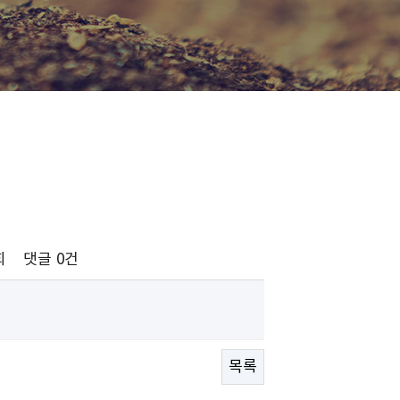
회
댓글
0건
목록