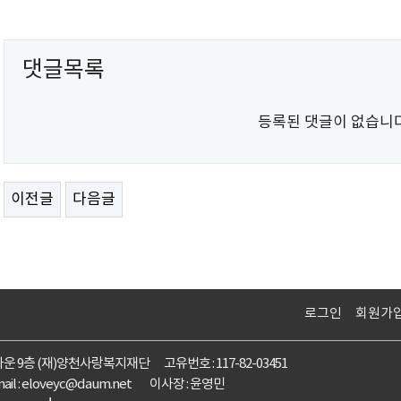
댓글목록
등록된 댓글이 없습니다
이전글
다음글
로그인
회원가
타운 9층 (재)양천사랑복지재단 고유번호 : 117-82-03451
ail :
eloveyc@daum.net
이사장 : 윤영민