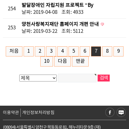
발달장애인 자립지원 프로젝트 “By
254
Myself”공모사업 결과 공고
날짜: 2019-04-08
조회: 4933
양천사랑복지재단 홈페이지 개편 안내
253
날짜: 2019-03-22
조회: 5112
처음
1
2
3
4
5
6
7
8
9
10
다음
맨끝
이용약관
개인정보처리방침
(08094) 서울특별시 양천구 목동동로 81, 해누리타운 9층 (재)