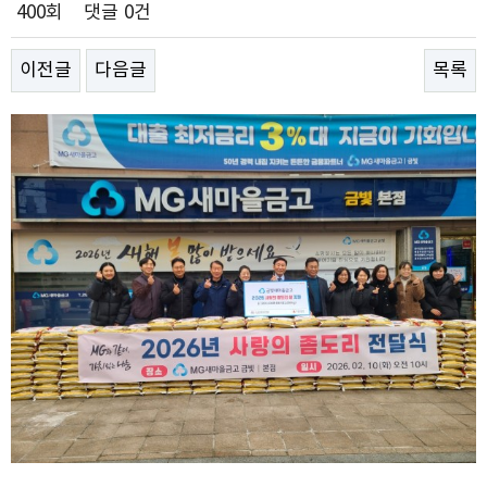
400회
댓글
0건
이전글
다음글
목록