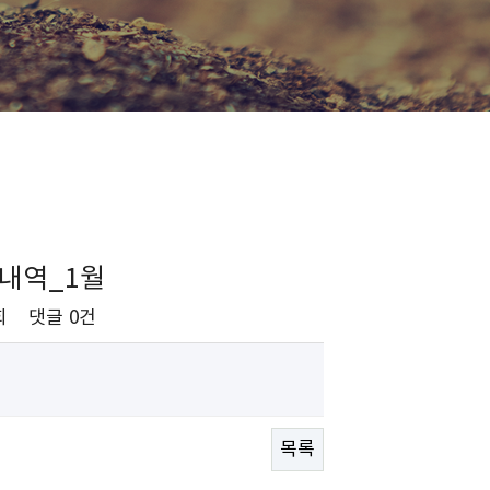
내역_1월
회
댓글
0건
목록