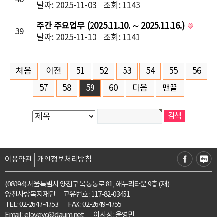
40
날짜: 2025-11-03
조회: 1143
주간 주요업무 (2025.11.10. ∼ 2025.11.16.)
39
날짜: 2025-11-10
조회: 1141
처음
이전
51
52
53
54
55
56
57
58
59
60
다음
맨끝
이용약관
개인정보처리방침
(08094) 서울특별시 양천구 목동동로 81, 해누리타운 9층 (재)
양천사랑복지재단 고유번호 : 117-82-03451
TEL : 02-2647-4753
FAX : 02-2649-4755
Email :
eloveyc@daum.net
이사장 : 윤영민