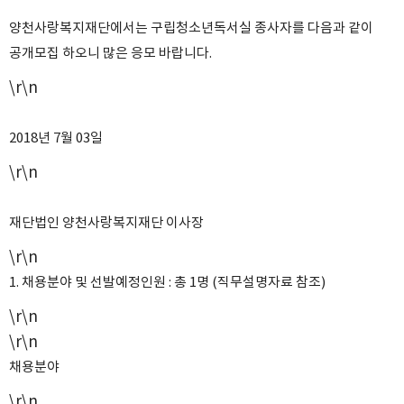
양천사랑복지재단에서는 구립청소년독서실 종사자를 다음과 같이
공개모집 하오니 많은 응모 바랍니다
.
\r\n
2018
년
7
월
03
일
\r\n
재단법인 양천사랑복지재단 이사장
\r\n
1.
채용분야 및 선발예정인원
:
총
1
명
(
직무설명자료 참조
)
\r\n
\r\n
채용분야
\r\n