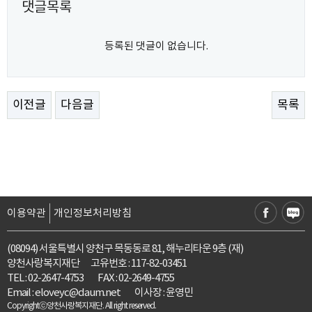
댓글목록
등록된 댓글이 없습니다.
이전글
다음글
목록
이용약관
개인정보처리방침
(08094) 서울특별시 양천구 목동동로 81, 해누리타운 9층 (재)
양천사랑복지재단 고유번호 : 117-82-03451
TEL : 02-2647-4753
FAX : 02-2649-4755
Email :
eloveyc@daum.net
이사장 : 윤영민
Copyrightⓒ양천사랑복지재단. All right reserved.